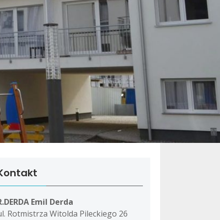
Kontakt
R.DERDA Emil Derda
ul. Rotmistrza Witolda Pileckiego 26