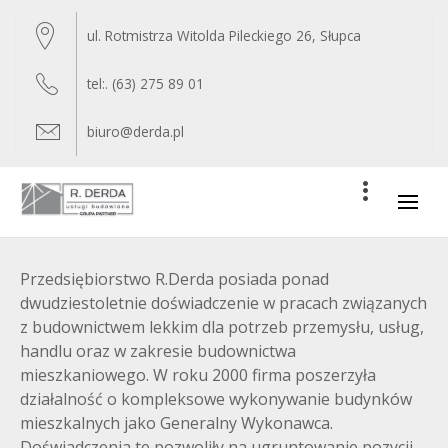
Skip
to
ul. Rotmistrza Witolda Pileckiego 26, Słupca
content
tel:. (63) 275 89 01
biuro@derda.pl
Primar
Menu
Przedsiębiorstwo R.Derda posiada ponad
dwudziestoletnie doświadczenie w pracach związanych
z budownictwem lekkim dla potrzeb przemysłu, usług,
handlu oraz w zakresie budownictwa
mieszkaniowego. W roku 2000 firma poszerzyła
działalność o kompleksowe wykonywanie budynków
mieszkalnych jako Generalny Wykonawca.
Doświadczenia te pozwoliły na ugruntowanie pozycji